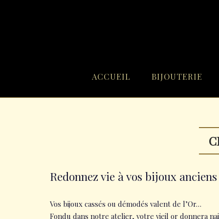
Skip
to
content
ACCUEIL
BIJOUTERIE
C
Redonnez vie à vos bijoux anciens
Vos bijoux cassés ou démodés valent de l’Or…
Fondu dans notre atelier, votre vieil or donnera na